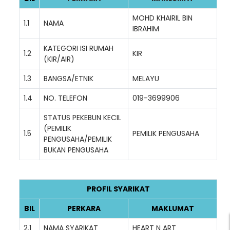
MOHD KHAIRIL BIN
1.1
NAMA
IBRAHIM
KATEGORI ISI RUMAH
1.2
KIR
(KIR/AIR)
1.3
BANGSA/ETNIK
MELAYU
1.4
NO. TELEFON
019-3699906
STATUS PEKEBUN KECIL
(PEMILIK
1.5
PEMILIK PENGUSAHA
PENGUSAHA/PEMILIK
BUKAN PENGUSAHA
PROFIL SYARIKAT
BIL
PERKARA
MAKLUMAT
2.1
NAMA SYARIKAT
HEART N ART