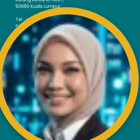
50990 Kuala Lumpur.
Tel : +603-4256 4022
Fax : +603- 4257 6726
EXTERNAL LINK
Disclaimer
Privacy and Security Policy
FAQs
Helps & Support
Sitemap
VISITORS COUNTER