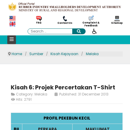
Complaint &
FAQ
Contact Us
Sitemap
Feedback
Search
Home
Sumber
Kisah Kejayaan
Melaka
Kisah 6: Projek Percertakan T-Shirt
Category:
Melaka
Published: 31 December 2013
Hits: 2791
PROFIL PEKEBUN KECIL
BIL
PERKARA
MAKLUMAT