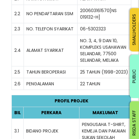
200603161570[NS
2.2
NO PENDAFTARAN SSM
019132-H]
SMALLHOLDERS
2.3
NO. TELEFON SYARIKAT
06-5302323
NO. 3, 4, 9 DAN 10,
KOMPLEKS USAHAWAN
2.4
ALAMAT SYARIKAT
SELANDAR, 77500
SELANDAR, MELAKA
2.5
TAHUN BEROPERASI
25 TAHUN (1998-2023)
PUBLIC
2.6
PENGALAMAN
22 TAHUN
PROFIL PROJEK
BIL
PERKARA
MAKLUMAT
RISDA STAFF
PENGUSAHA T-SHIRT,
3.1
BIDANG PROJEK
KEMEJA DAN PAKAIAN
SUKAN SEKOLAH