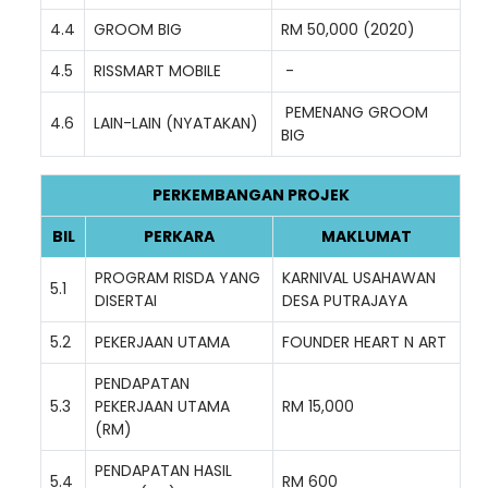
4.4
GROOM BIG
RM 50,000 (2020)
4.5
RISSMART MOBILE
-
Loading AiRIS...
PEMENANG GROOM
4.6
LAIN-LAIN (NYATAKAN)
BIG
PERKEMBANGAN PROJEK
BIL
PERKARA
MAKLUMAT
PROGRAM RISDA YANG
KARNIVAL USAHAWAN
5.1
DISERTAI
DESA PUTRAJAYA
5.2
PEKERJAAN UTAMA
FOUNDER HEART N ART
PENDAPATAN
5.3
PEKERJAAN UTAMA
RM 15,000
(RM)
PENDAPATAN HASIL
5.4
RM 600