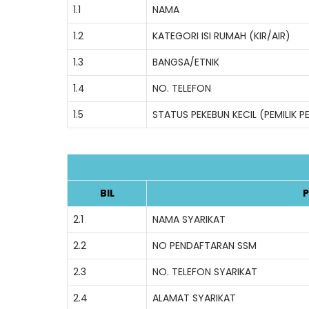
1.1
NAMA
1.2
KATEGORI ISI RUMAH (KIR/AIR)
1.3
BANGSA/ETNIK
1.4
NO. TELEFON
1.5
STATUS PEKEBUN KECIL (PEMILIK 
BIL
P
2.1
NAMA SYARIKAT
2.2
NO PENDAFTARAN SSM
2.3
NO. TELEFON SYARIKAT
2.4
ALAMAT SYARIKAT