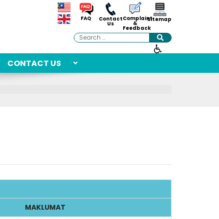
Complaint
FAQ
Contact
Sitemap
&
Us
Feedback
Search
CONTACT US
MAKLUMAT