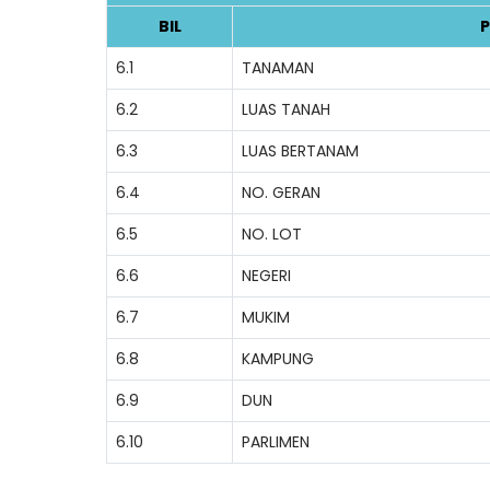
BIL
P
6.1
TANAMAN
6.2
LUAS TANAH
6.3
LUAS BERTANAM
6.4
NO. GERAN
6.5
NO. LOT
6.6
NEGERI
6.7
MUKIM
6.8
KAMPUNG
6.9
DUN
6.10
PARLIMEN