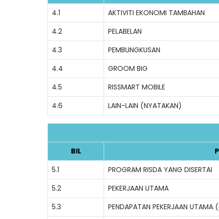
4.1
AKTIVITI EKONOMI TAMBAHAN
4.2
PELABELAN
4.3
PEMBUNGKUSAN
4.4
GROOM BIG
4.5
RISSMART MOBILE
4.6
LAIN-LAIN (NYATAKAN)
BIL
P
5.1
PROGRAM RISDA YANG DISERTAI
5.2
PEKERJAAN UTAMA
5.3
PENDAPATAN PEKERJAAN UTAMA 