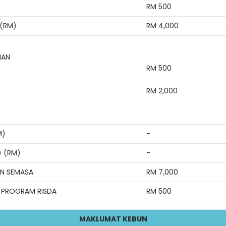
RM 500
 (RM)
RM 4,000
NAN
RM 500
RM 2,000
M)
-
) (RM)
-
AN SEMASA
RM 7,000
 PROGRAM RISDA
RM 500
MAKLUMAT KEBUN