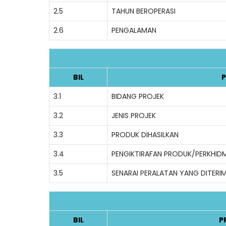
2.5
TAHUN BEROPERASI
2.6
PENGALAMAN
BIL
P
3.1
BIDANG PROJEK
3.2
JENIS PROJEK
3.3
PRODUK DIHASILKAN
3.4
PENGIKTIRAFAN PRODUK/PERKHID
3.5
SENARAI PERALATAN YANG DITERI
BIL
P